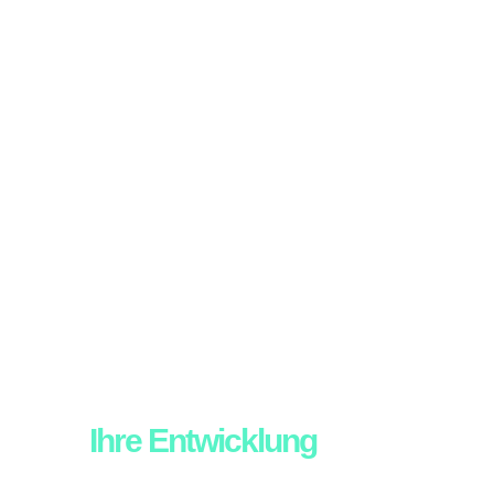
Sie wissen genau, wo
Ihre Entwicklung
in den
nächsten