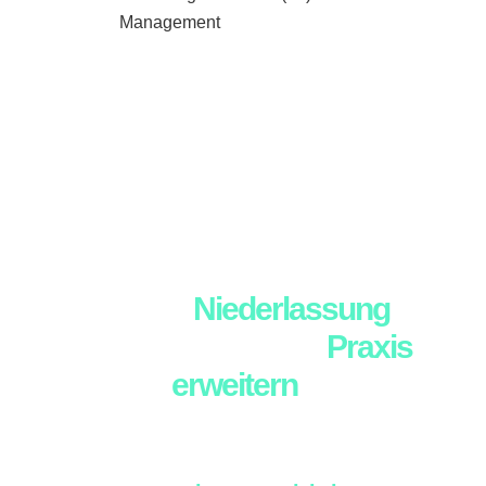
Management
Sie gehen den Schritt in die
eigene
Niederlassung
oder möchten Ihre
Praxis
erweitern
?
Sie sehen das Potenzial Ihre Praxis / Ihren