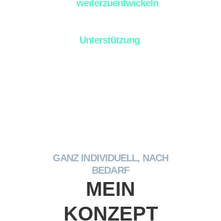
OP
weiterzuentwickeln
.
Die Umsetzung scheitert an Ihren zeitlichen
Ressourcen.
Mit meiner
Unterstützung
können Sie
effektiv wachsen
und müssen keine Kompromisse eingehen.
GANZ INDIVIDUELL, NACH
BEDARF
MEIN
KONZEPT